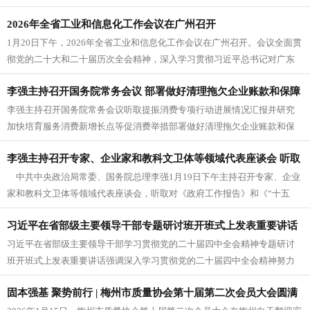
五个五年规划纲要（草案）》等。...
2026年全省工业和信息化工作会议在广州召开
1月20日下午，2026年全省工业和信息化工作会议在广州召开。会议全面贯
彻党的二十大和二十届历次全会精神，深入学习贯彻习近平总书记对广东
系列重要讲话和重要指示精...
李强主持召开国务院常务会议 部署做好清理拖欠企业账款和保障
李强主持召开国务院常务会议听取提振消费专项行动进展情况汇报并研究
农民工工资支付有关工作等
加快培育服务消费新增长点等促消费举措部署做好清理拖欠企业账款和保
障农民工工资支付有关工作审议通过...
李强主持召开专家、企业家和教科文卫体等领域代表座谈会 听取
中共中央政治局常委、国务院总理李强1月19日下午主持召开专家、企业
对政府工作报告、“十五五”规划纲要的意见建议
家和教科文卫体等领域代表座谈会，听取对《政府工作报告》和《“十五
五”规划纲要（草案）》两个征...
习近平在省部级主要领导干部专题研讨班开班式上发表重要讲话
习近平在省部级主要领导干部学习贯彻党的二十届四中全会精神专题研讨
班开班式上发表重要讲话强调深入学习贯彻党的二十届四中全会精神努力
实现“十五五”良好开局李强主持 ...
固本强基 聚势前行 | 梅州市质量协会第十届第二次会员大会圆满