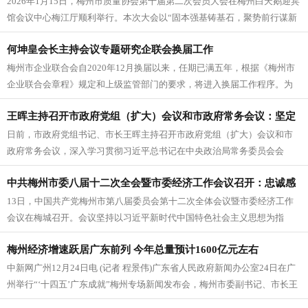
2026年1月15日，梅州市质量协会第十届第二次会员大会在梅州白天鹅迎宾
召开
馆会议中心梅江厅顺利举行。本次大会以“固本强基铸基石，聚势前行谋新
篇”为主题，旨在回顾过...
何坤皇会长主持会议专题研究企联会换届工作
梅州市企业联合会自2020年12月换届以来，任期已满五年，根据《梅州市
企业联合会章程》规定和上级监管部门的要求，将进入换届工作程序。为
推进换届工作的顺利进行，1...
王晖主持召开市政府党组（扩大）会议和市政府常务会议：坚定
日前，市政府党组书记、市长王晖主持召开市政府党组（扩大）会议和市
扛起梅州新时代历史使命 跑好“十五五”关键时期第一程
政府常务会议，深入学习贯彻习近平总书记在中央政治局常务委员会会
议、中央政治局民主生活会、中央农村...
中共梅州市委八届十二次全会暨市委经济工作会议召开：忠诚感
13日，中国共产党梅州市第八届委员会第十二次全体会议暨市委经济工作
恩 奋发图强 全力开创梅州现代化建设新局面
会议在梅城召开。会议坚持以习近平新时代中国特色社会主义思想为指
导，深入贯彻党的二十大和二十届历...
梅州经济增速跃居广东前列 今年总量预计1600亿元左右
中新网广州12月24日电 (记者 程景伟)广东省人民政府新闻办公室24日在广
州举行“‘十四五’广东成就”梅州专场新闻发布会，梅州市委副书记、市长王
晖表示，梅州市...