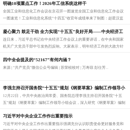
明确10项重点工作！2026年工信系统这样干
全国工业和信息化工作会议在京召开一图速览全国工业和信息化工作会议
一图速览！工业和信息化系统“十四五”收官年成绩单来了制图：赵星汉监
制：李永强...
凝心聚力 鼓足干劲 全力实现“十五五”良好开局——中央经济工
连日来，习近平总书记在中央经济工作会议上的重要讲话，在中央和国家
作会议精神引发热烈反响
机关广大党员干部中引发热烈反响。大家表示，明年经济工作的大政方针
已定，任务艰巨，意义重大。要更加...
四中全会提及的“52167”有何内涵？
来源 | “共产党员”微信公众号编辑 | 苏荣桢校对 | 万寿琼 彭仕芳...
李强主持召开国务院“十五五”规划《纲要草案》编制工作领导小
12月22日，中共中央政治局常委、国务院总理李强主持召开国务院“十五
组会议 丁薛祥出席
五”规划《纲要草案》编制工作领导小组会议，深入研究《纲要草案》编制
工作。中共中央政治局常委、...
习近平对中央企业工作作出重要指示
习近平对中央企业工作作出重要指示强调充分认识职责使命更好服务党和