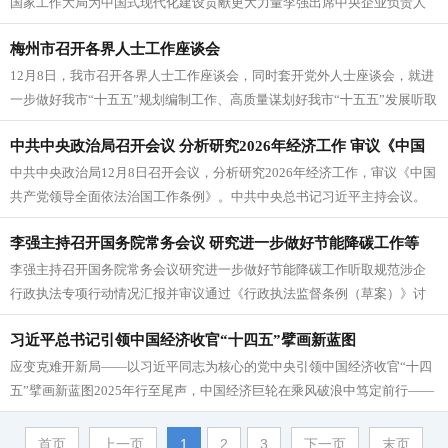
国家工作大局为中国式现代化建设贡献更大力量李强出席中央企业负责人
会议并讲话中共中央总书记、国家主...
梅州市召开各界人士工作座谈会
12月8日，我市召开各界人士工作座谈会，同时套开党外人士座谈会，就进
一步做好我市“十五五”规划编制工作、高质量谋划好我市“十五五”发展听取
各界人士意见建议。市委...
中共中央政治局召开会议 分析研究2026年经济工作 审议《中国
中共中央政治局12月8日召开会议，分析研究2026年经济工作，审议《中国
共产党领导全面依法治国工作条例》 习近平主持会议
共产党领导全面依法治国工作条例》。中共中央总书记习近平主持会议。
会议认为，今年是中国式现...
李强主持召开国务院常务会议 研究进一步做好节能降碳工作等
李强主持召开国务院常务会议研究进一步做好节能降碳工作听取规范涉企
行政执法专项行动情况汇报并审议通过《行政执法监督条例（草案）》讨
论《中华人民共和国国家消防救援人...
习近平总书记引领中国经济收官“十四五”擘画新蓝图
应变克难开新局——以习近平同志为核心的党中央引领中国经济收官“十四
五”擘画新蓝图2025年行至尾声，中国经济巨轮在乘风破浪中笃定前行——
这是应变克难的一年。中国...
首页
上一页
1
2
3
下一页
末页